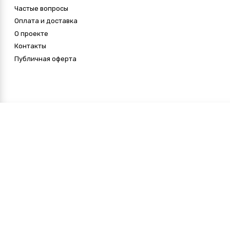
Частые вопросы
Оплата и доставка
О проекте
Контакты
Публичная оферта
Кулинарные мастер-
классы для детей
Детские кулинарные мастер-классы в Москве –
отличный способ развить в детях