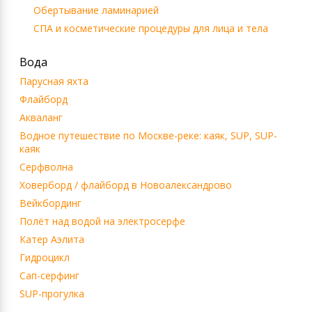
Обертывание ламинарией
СПА и косметические процедуры для лица и тела
Вода
Парусная яхта
Флайборд
Акваланг
Водное путешествие по Москве-реке: каяк, SUP, SUP-
каяк
Серфволна
Ховерборд / флайборд в Новоалександрово
Вейкбординг
Полёт над водой на электросерфе
Катер Аэлита
Гидроцикл
Сап-серфинг
SUP-прогулка