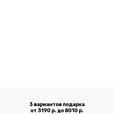
самостоятельность и навыки, связанные с
приготовлением еды. Такие уроки станут не
только интересным и увлекательным занятием
для вашего ребенка, но и принесут огромную
пользу для его развития. Кто знает, возможно в
будущем из него вырастет первоклассный
шеф-повар! Приобрести по доступной
стоимости сертификаты на такое
увлекательное мероприятие вы можете в нашей
компании «Улетные Подарки». В студии
кулинарии можно проводить праздники, в том
числе дни рождения, либо просто посетить ее в
свободное время, чтобы порадовать малыша
без какого-либо повода.
3 вариантов подарка
от 3190 р. до 8010 р.