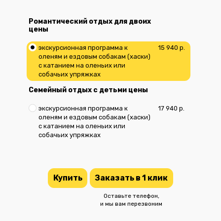
Романтический отдых для двоих
цены
экскурсионная программа к
15 940 р.
оленям и ездовым собакам (хаски)
с катанием на оленьих или
собачьих упряжках
Семейный отдых c детьми цены
экскурсионная программа к
17 940 р.
оленям и ездовым собакам (хаски)
с катанием на оленьих или
собачьих упряжках
Купить
Заказать в 1 клик
Оставьте телефон,
и мы вам перезвоним