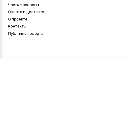
Частые вопросы
Оплата и доставка
О проекте
Контакты
Публичная оферта
Катание на упряжках
Компания «Улетные подарки» предлагает
купить подарочный сертификат на катание на
упряжках с собаками хаски в Москве и