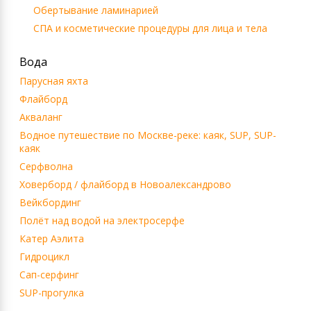
Обертывание ламинарией
СПА и косметические процедуры для лица и тела
Вода
Парусная яхта
Флайборд
Акваланг
Водное путешествие по Москве-реке: каяк, SUP, SUP-
каяк
Серфволна
Ховерборд / флайборд в Новоалександрово
Вейкбординг
Полёт над водой на электросерфе
Катер Аэлита
Гидроцикл
Сап-серфинг
SUP-прогулка