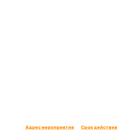
Катание н
Для настоящих любите
купите подарочный се
наслаждайтесь ярким
Адрес мероприятия
Срок действия