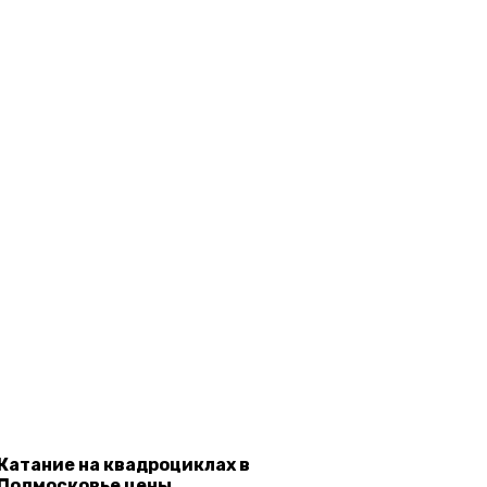
осковье
ение — недорого
сковье и
Катание на квадроциклах в
Подмосковье цены