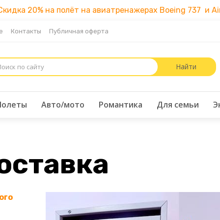
идка 20% на полёт на авиатренажерах Boeing 737 и Air
е
Контакты
Публичная оферта
Полеты
Авто/мото
Романтика
Для семьи
Э
доставка
ого