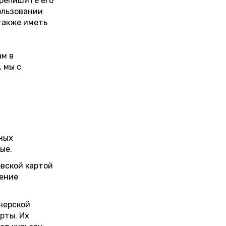
ерепишите его
ользовании
также иметь
ам в
, мы с
ных
ые.
овской картой
чение
нерской
рты. Их