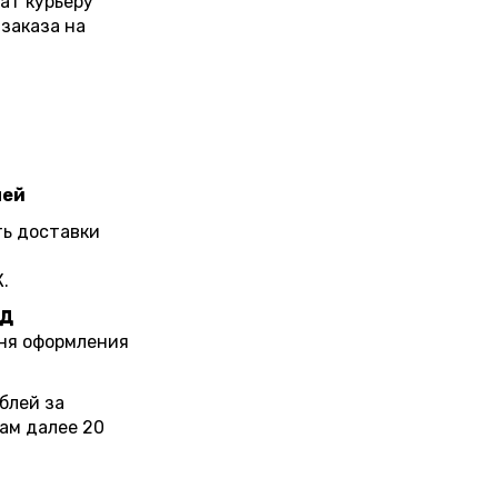
ат курьеру
заказа на
ней
ть доставки
.
АД
дня оформления
блей за
ам далее 20