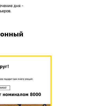
ечение дня -
ьеров.
ронный