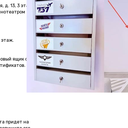
, д. 13, 3 этаж
кинотеатром
 этаж.
товый ящик с
тификатов.
та придет на