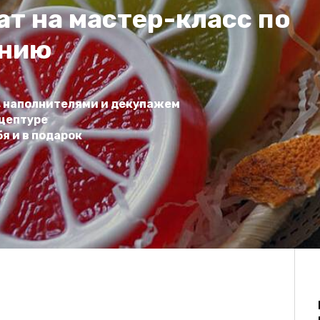
т на мастер-класс по
ению
, наполнителями и декупажем
цептуре
я и в подарок