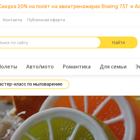
идка 20% на полёт на авиатренажерах Boeing 737 и Air
Контакты
Публичная оферта
Полеты
Авто/мото
Романтика
Для семьи
Э
астер-класс по мыловарению