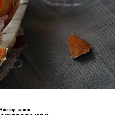
Мастер-класс
по мыловарению цены