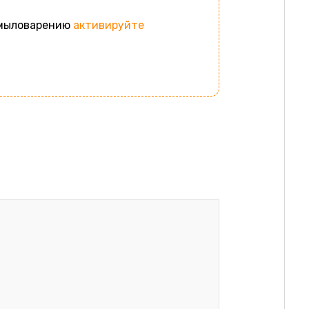
 мыловарению
активируйте