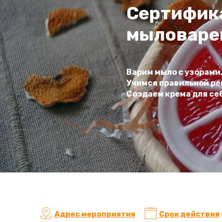
Сертифика
мыловар
Варим мыло с узорами
Учимся правильной ре
Создаем крема для себ
Адрес мероприятия
Срок действия