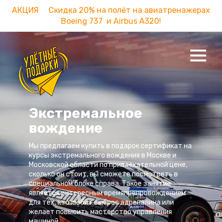
АКЦИЯ Скидка 20% на полёт на авиатренажерах
Boeing 737 и Airbus A320!
Экстремальное
вождение
Мы предлагаем купить в подарок сертификат на
курсы экстремального вождения в Москве и
Московской области по привлекательной цене,
сколько он стоит, вы сможете посмотреть в
специальном блоке справа. Такое занятие
является интересным времяпрепровождением
для тех, кто любит выброс адреналина или
желает повысить мастерство управления
машиной.