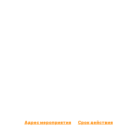
Полёт над
Заниматься электросе
опытные инструкторы,
Предлагаем купить по
– проведите время с у
Адрес мероприятия
Срок действия