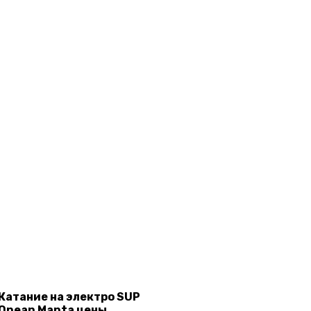
е
ли рядом находятся
оски, серфы и фойлы.
бя или своих близких
Катание на электро SUP
Onean Manta цены