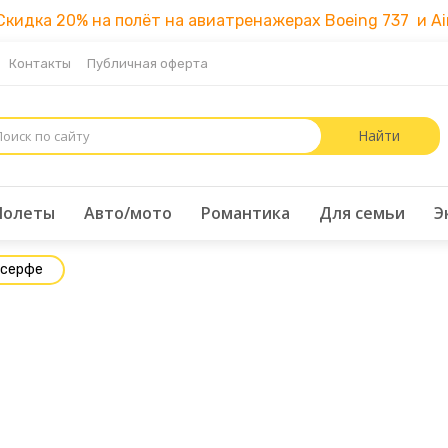
идка 20% на полёт на авиатренажерах Boeing 737 и Air
Контакты
Публичная оферта
Полеты
Авто/мото
Романтика
Для семьи
Э
осерфе