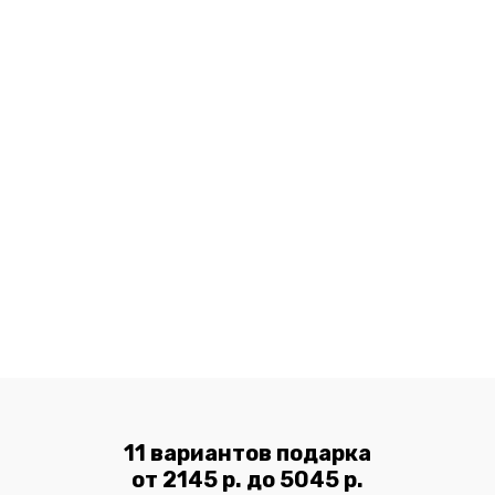
Компания «Улетные подарки» предлагает
сделать фото радужки глаза человека в Москве
по привлекательной цене. Оригинальное
изображение станет ярким акцентом в
интерьере, дополнит стиль в виде кулона или
браслета и удивит ваших близких.
11 вариантов подарка
от 2145 р. до 5045 р.