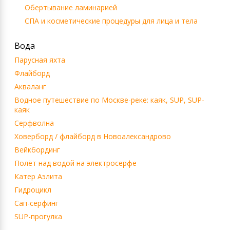
Обертывание ламинарией
СПА и косметические процедуры для лица и тела
Вода
Парусная яхта
Флайборд
Акваланг
Водное путешествие по Москве-реке: каяк, SUP, SUP-
каяк
Серфволна
Ховерборд / флайборд в Новоалександрово
Вейкбординг
Полёт над водой на электросерфе
Катер Аэлита
Гидроцикл
Сап-серфинг
SUP-прогулка