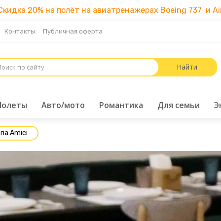
идка 20% на полёт на авиатренажерах Boeing 737 и Air
Контакты
Публичная оферта
Полеты
Авто/мото
Романтика
Для семьи
Э
ia Amici