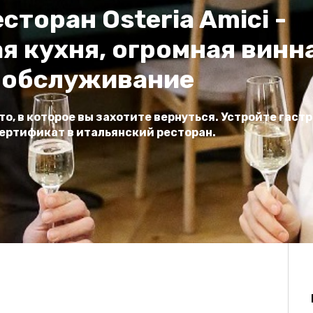
сторан Osteria Amici
-
я кухня, огромная винна
 обслуживание
есто, в которое вы захотите вернуться. Устройте гас
сертификат в итальянский ресторан.