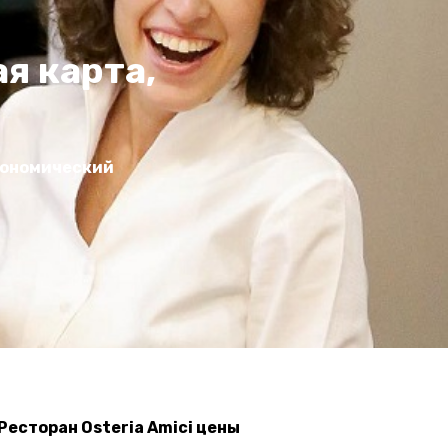
я карта,
трономический
Ресторан Osteria Amici цены