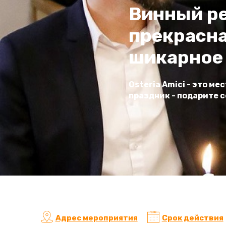
Винный ре
прекрасна
шикарное
Osteria Amici - это м
праздник - подарите 
Адрес мероприятия
Срок действия