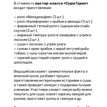
В стоимость
мастер-класса «Суши Гурмэ»
входит приготовление:
— ролл «Филадельфия» (3 шт.);
— ролл «Калифорния» с крабом и авокадо (3 шт.);
— фирменный теплый ролл с сырным или спайс
соусом (2 шт.);
— жареный темпура-ролл в панировке с угрём и
лососем (2 шт.);
— суши с лососем, с угрём унаги
— гункан с крем-крабом, с икрой летучей рыбы
тобико, с чука-салатом или веганской икрой;
— горячий хрустящий спринг-ролл с грушей и
шоколадом.
Ведущий расскажет занимательные факты о
японской кухне, разбавит процесс
приготовления интересными историями о суши,
а также проведёт конкурс с подарками лучшим
ученикам. Участники узнают, какую рыбу можно
покупать для суши, освоят нарезку овощей для
роллов, приготовят роллы в темпуре и др.