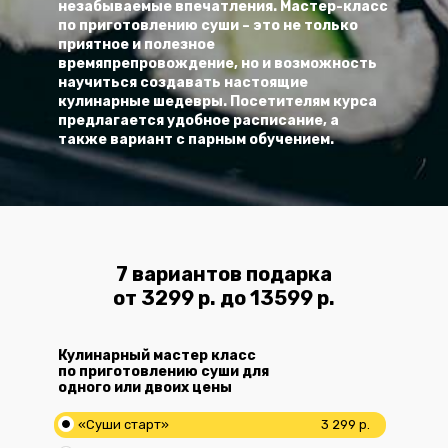
незабываемые впечатления. Мастер-класс
по приготовлению суши – это не только
приятное и полезное
времяпрепровождение, но и возможность
научиться создавать настоящие
кулинарные шедевры. Посетителям курса
предлагается удобное расписание, а
также вариант с парным обучением.
7 вариантов подарка
от 3299 р. до 13599 р.
Кулинарный мастер класс
по приготовлению суши для
одного или двоих цены
«Суши старт»
3 299 р.