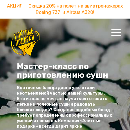
АКЦИЯ Скидка 20% на полёт на авиатренажерах
Boeing 737 и Airbus A320!
Мастер-класс по
приготовлению суши
Восточные блюда давно уже стали
неотъемлемой частью нашей культуры.
Кто из нас не мечтал научиться готовить
легкие и полезные суши и радовать
близких людей? Создание подобных блюд
требует определенных профессиональных
умений и навыков. Компания «Улетные
подарки» всегда дарит яркие