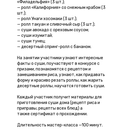
«Филадельфия» (3 шт.);
— ролл «Калифорния» со снежным крабом (3
шт.);
— ролл Унаги хосомаки (3 шт.);
— ролл такуан и сливочный сыр (3 шт.);
— суши авокадо с ореховым соусом;
— суши изумитай;
— суши тунец;
— десертный спринг-ролл с бананом.
На занятии участники узнают интересные
факты о суши, поучаствуют в конкурсе с
призами, познакомятся с рецептом и
замешиванием риса, узнают, как придавать
форму и красиво резать роллы, как жарить
десертные роллы, научатся готовить суши.
Каждый участник получит материалы для
приготовления суши дома (рецепт риса и
приправы, рецепты всех блюд) а
также сертификат о прохождении.
Длительность мастер-класса —100 минут.