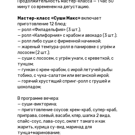
Продолжительность мастер-класса — 1 час 50
минут со временем на дегустацию.
Мастер-класс «Суши Макс»
включает
приготовление 12 блюд:
— ролл «Филадельфия» (3 шт.);
— ролл «Калифорния» с крабом и авокадо (3 шт.);
— ролл либо суши с фирменной начинкой;
— жареный темпура-ролл в панировке с угрём и
лососем (2 шт.);
— суши с лососем, с угрём унаги, с креветкой, с
тунцом;
— гункан с крем-крабом, с икрой летучей рыбы
тобико, с чука-салатом или веганской икрой;
— горячий хрустящий спринг-ролл с грушей и
шоколадом;
В программе вечера:
— суши-викторина;
— приготовление соусов: крем-краб, супер-краб,
приправа, соевый, васаби, кляр, шапка 2 вида,
спайс-соус, лава-соус, омлет тамаго и как
жарить, курица су-вид, маринад для
тунца+маринование;