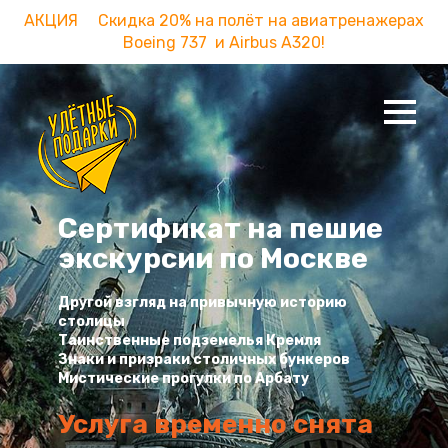
АКЦИЯ Скидка 20% на полёт на авиатренажерах
Boeing 737 и Airbus A320!
Сертификат на пешие
экскурсии по Москве
Другой взгляд на привычную историю
столицы
Таинственные подземелья Кремля
Знаки и призраки столичных бункеров
Мистические прогулки по Арбату
Услуга временно снята