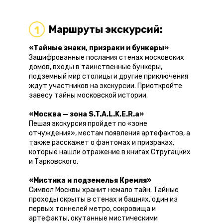
Маршруты экскурсий:
1
«Тайные знаки, призраки и бункеры»
Зашифрованные послания стенах московских
домов, входы в таинственные бункеры,
подземный мир столицы и другие приключения
ждут участников на экскурсии. Приоткройте
завесу тайны московской истории.
«Москва — зона S.T.A.L.K.E.R.a»
Пешая экскурсия пройдет по «зоне
отчуждения», местам появления артефактов, а
также расскажет о фантомах и призраках,
которые нашли отражение в книгах Стругацких
и Тарковского.
«Мистика и подземелья Кремля»
Символ Москвы хранит немало тайн. Тайные
проходы скрыты в стенах и башнях, один из
первых тоннелей метро, сокровища и
артефакты, окутанные мистическими